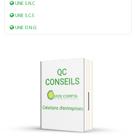
UNE S.N.C
UNE S.C.S
UNE O.N.G
QC
CONSEILS
TÉLÉCHARGER LA
PLAQUETTE CRÉATIONS
D'ENTREPRISES
Créations d'entreprises