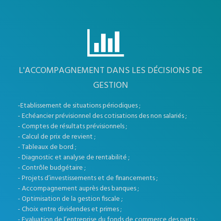
L'ACCOMPAGNEMENT DANS LES DÉCISIONS DE
GESTION
-Etablissement de situations périodiques ;
- Echéancier prévisionnel des cotisations des non salariés ;
- Comptes de résultats prévisionnels ;
- Calcul de prix de revient ;
- Tableaux de bord ;
- Diagnostic et analyse de rentabilité ;
- Contrôle budgétaire ;
- Projets d’investissements et de financements ;
- Accompagnement auprès des banques ;
- Optimisation de la gestion fiscale ;
- Choix entre dividendes et primes ;
- Evaluation de l’entreprise,du fonds de commerce,des parts ;