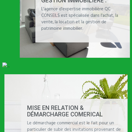
GESTION IMMOBILIÈRE :
L'agence d'expertise immobilière QC
CONSEILS est spécialisée dans l'achat, la
vente, la location et la gestion de
patrimoine immobilier.
CONSEILS :
Tout le monde peut avoir une idée. Mais il y a un
MISE EN RELATION &
fossé entre l’idéation et l’action, parfois difficile à
DÉMARCHARGE COMERICAL
franchir dans l’aventure entrepreneuriale
Le démarchage commercial est le fait pour un
particulier de subir des invitations provenant de